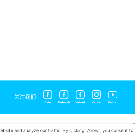
关注我们
Cafe
Refresh
Velvet
Velvet
Velvet
ite and analyze our traffic. By clicking “Allow”, you consent to 
Universal Fo