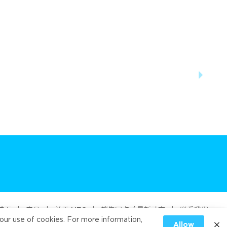
首页
|
产品
|
关于 UFC
|
销售网点 / 最新动态
|
联系我们
our use of cookies. For more information,
Allow
od Public Company Limited 2026
|
PRIVACY
|
COOKIES PRIVACY